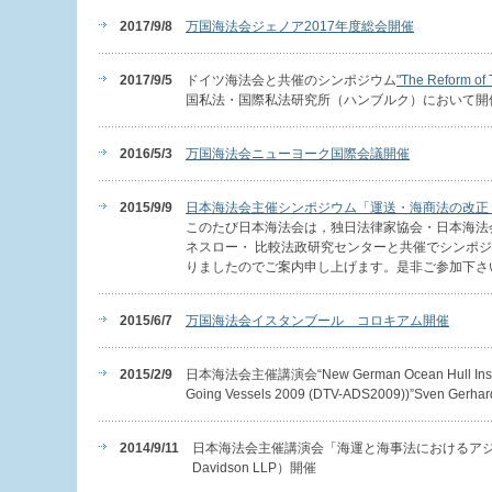
2017/9/8
万国海法会ジェノア2017年度総会開催
2017/9/5
ドイツ海法会と共催のシンポジウム
"The Reform of
国私法・国際私法研究所（ハンブルク）において開
2016/5/3
万国海法会ニューヨーク国際会議開催
2015/9/9
日本海法会主催シンポジウム「運送・海商法の改正
このたび日本海法会は，独日法律家協会・日本海法
ネスロー・ 比較法政研究センターと共催でシンポ
りましたのでご案内申し上げます。是非ご参加下さ
2015/6/7
万国海法会イスタンブール コロキアム開催
2015/2/9
日本海法会主催講演会“New German Ocean Hull Insurance 
Going Vessels 2009 (DTV-ADS2009))”Sven Gerha
2014/9/11
日本海法会主催講演会「海運と海事法におけるアジアの地位（Asia'
Davidson LLP）開催