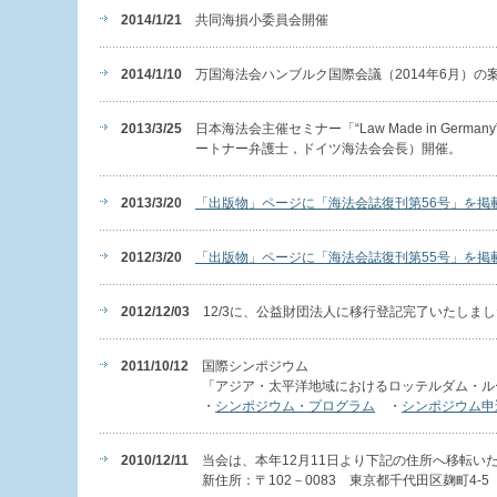
2014/1/21
共同海損小委員会開催
2014/1/10
万国海法会ハンブルク国際会議（2014年6月）の
2013/3/25
日本海法会主催セミナー「“Law Made in Germa
ートナー弁護士，ドイツ海法会会長）開催。
2013/3/20
「出版物」ページに「海法会誌復刊第56号」を掲
2012/3/20
「出版物」ページに「海法会誌復刊第55号」を掲
2012/12/03
12/3に、公益財団法人に移行登記完了いたしま
2011/10/12
国際シンポジウム
「アジア・太平洋地域におけるロッテルダム・ル
・
シンポジウム・プログラム
・
シンポジウム申
2010/12/11
当会は、本年12月11日より下記の住所へ移転い
新住所：〒102－0083 東京都千代田区麹町4-